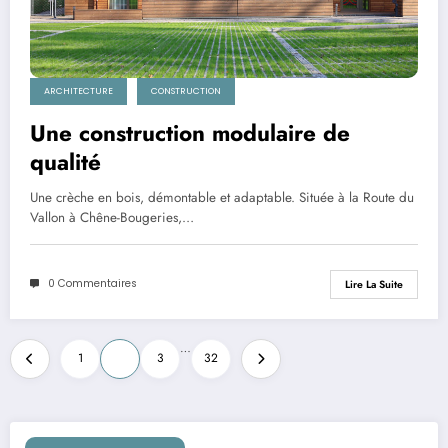
ARCHITECTURE
CONSTRUCTION
Une construction modulaire de
qualité
Une crèche en bois, démontable et adaptable. Située à la Route du
Vallon à Chêne-Bougeries,…
0 Commentaires
Lire La Suite
Pagination
…
1
2
3
32
des
publications