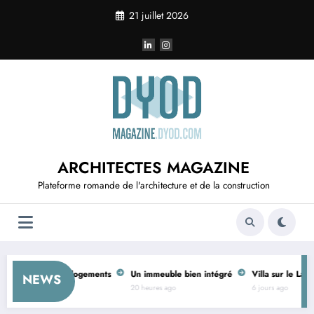
Aller
21 juillet 2026
au
contenu
ARCHITECTES MAGAZINE
Plateforme romande de l'architecture et de la construction
s de ferme en logements
Un immeuble bien intégré
Villa sur le Lac
I
NEWS
20 heures ago
6 jours ago
6