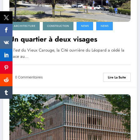
ARCHITECTURE
CONSTRUCTION
NEWS
NEWS
Un quartier à deux visages
A l’est du Vieux Carouge, la Cité ouvrière du Léopard a cédé la
place au…
0 Commentaires
Lire La Suite