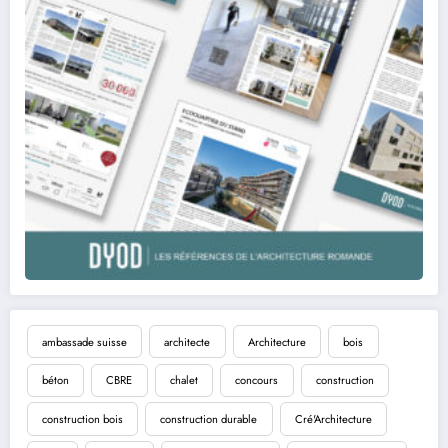
ambassade suisse
architecte
Architecture
bois
béton
CBRE
chalet
concours
construction
construction bois
construction durable
Cré'Architecture