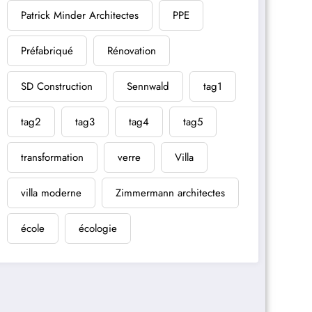
Patrick Minder Architectes
PPE
Préfabriqué
Rénovation
SD Construction
Sennwald
tag1
tag2
tag3
tag4
tag5
transformation
verre
Villa
villa moderne
Zimmermann architectes
école
écologie