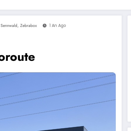
,
,
Sennwald
Zebrabox
1 An Ago
toroute