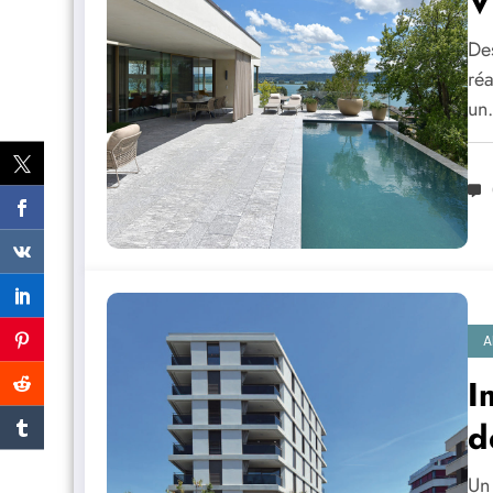
V
De
ré
u
A
I
d
Un