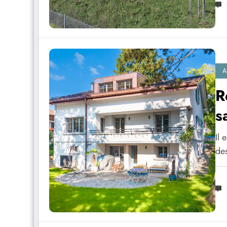
A
R
s
Il 
de