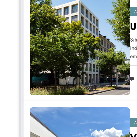
A
U
Sit
ind
em
A