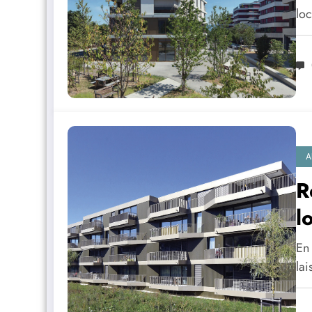
lo
A
R
l
En 
lai