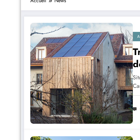
Accueil
News
A
T
d
Sit
Car