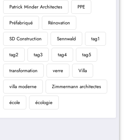
Patrick Minder Architectes
PPE
Préfabriqué
Rénovation
SD Construction
Sennwald
tag1
tag2
tag3
tag4
tag5
transformation
verre
Villa
villa moderne
Zimmermann architectes
école
écologie