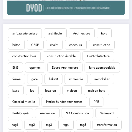
ambassade suisse
architecte
Architecture
bois
béton
CBRE
chalet
concours
construction
construction bois
construction durable
Cré'Architecture
EMS
eponym
Epure Architecture
farra zoumboulakis
ferme
gare
habitat
immeuble
immobilier
kwsa
lac
location
maison
maison bois
Omarini Micello
Patrick Minder Architectes
PPE
Préfabriqué
Rénovation
SD Construction
Sennwald
tag1
tag2
tag3
tag4
tag5
transformation