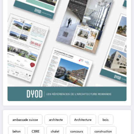
ambassade suisse
architecte
Architecture
bois
béton
CBRE
chalet
concours
construction