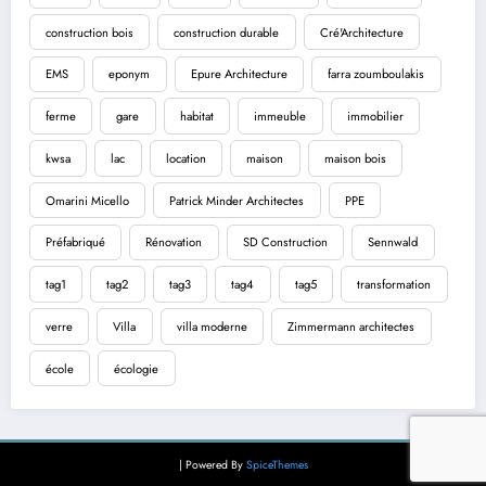
construction bois
construction durable
Cré'Architecture
EMS
eponym
Epure Architecture
farra zoumboulakis
ferme
gare
habitat
immeuble
immobilier
kwsa
lac
location
maison
maison bois
Omarini Micello
Patrick Minder Architectes
PPE
Préfabriqué
Rénovation
SD Construction
Sennwald
tag1
tag2
tag3
tag4
tag5
transformation
verre
Villa
villa moderne
Zimmermann architectes
école
écologie
| Powered By
SpiceThemes