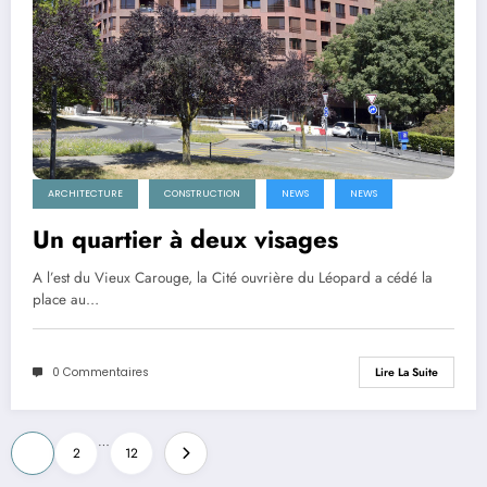
ARCHITECTURE
CONSTRUCTION
NEWS
NEWS
Un quartier à deux visages
A l’est du Vieux Carouge, la Cité ouvrière du Léopard a cédé la
place au…
0 Commentaires
Lire La Suite
Pagination
…
1
2
12
des