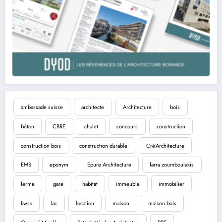
ambassade suisse
architecte
Architecture
bois
béton
CBRE
chalet
concours
construction
construction bois
construction durable
Cré'Architecture
EMS
eponym
Epure Architecture
farra zoumboulakis
ferme
gare
habitat
immeuble
immobilier
kwsa
lac
location
maison
maison bois