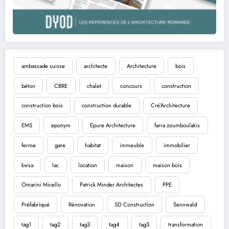
ambassade suisse
architecte
Architecture
bois
béton
CBRE
chalet
concours
construction
construction bois
construction durable
Cré'Architecture
EMS
eponym
Epure Architecture
farra zoumboulakis
ferme
gare
habitat
immeuble
immobilier
kwsa
lac
location
maison
maison bois
Omarini Micello
Patrick Minder Architectes
PPE
Préfabriqué
Rénovation
SD Construction
Sennwald
tag1
tag2
tag3
tag4
tag5
transformation