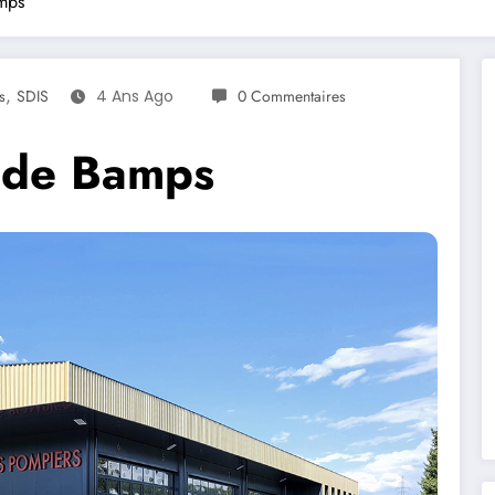
mps
,
s
SDIS
4 Ans Ago
0 Commentaires
 de Bamps