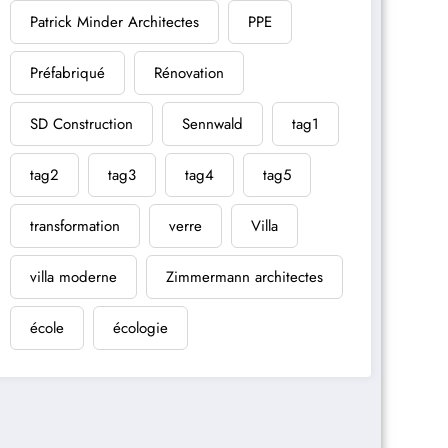
Patrick Minder Architectes
PPE
Préfabriqué
Rénovation
SD Construction
Sennwald
tag1
tag2
tag3
tag4
tag5
transformation
verre
Villa
villa moderne
Zimmermann architectes
école
écologie