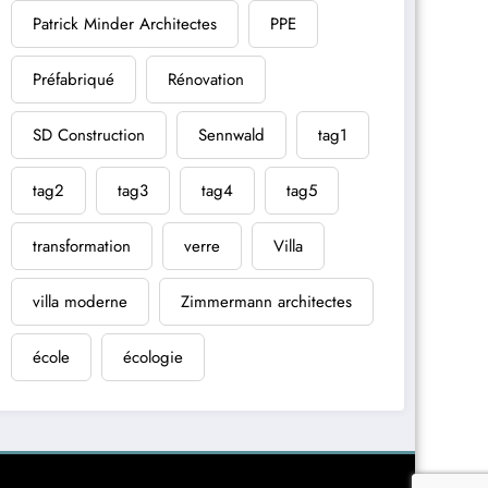
Patrick Minder Architectes
PPE
Préfabriqué
Rénovation
SD Construction
Sennwald
tag1
tag2
tag3
tag4
tag5
transformation
verre
Villa
villa moderne
Zimmermann architectes
école
écologie