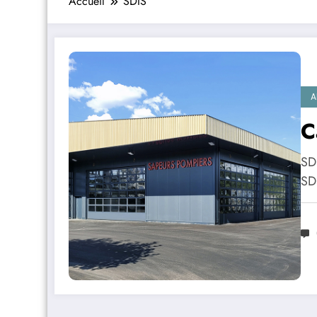
Accueil
SDIS
A
C
SD
SD