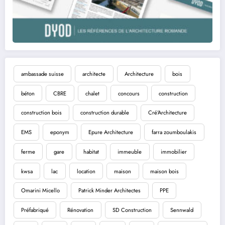
ambassade suisse
architecte
Architecture
bois
béton
CBRE
chalet
concours
construction
construction bois
construction durable
Cré'Architecture
EMS
eponym
Epure Architecture
farra zoumboulakis
ferme
gare
habitat
immeuble
immobilier
kwsa
lac
location
maison
maison bois
Omarini Micello
Patrick Minder Architectes
PPE
Préfabriqué
Rénovation
SD Construction
Sennwald