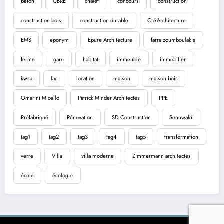
béton
CBRE
chalet
concours
construction
construction bois
construction durable
Cré'Architecture
EMS
eponym
Epure Architecture
farra zoumboulakis
ferme
gare
habitat
immeuble
immobilier
kwsa
lac
location
maison
maison bois
Omarini Micello
Patrick Minder Architectes
PPE
Préfabriqué
Rénovation
SD Construction
Sennwald
tag1
tag2
tag3
tag4
tag5
transformation
verre
Villa
villa moderne
Zimmermann architectes
école
écologie