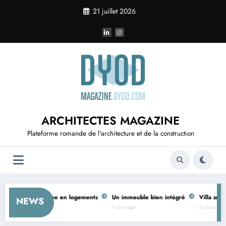
Aller
21 juillet 2026
au
contenu
ARCHITECTES MAGAZINE
Plateforme romande de l'architecture et de la construction
 corps de ferme en logements
Un immeuble bien intégré
Villa sur le Lac
NEWS
1 jour ago
6 jours ago