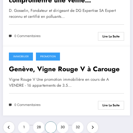
immobilière !
D. Gosselin, Fondateur et dirigeant de DG Expertise SA Expert
reconnu et certifié en polluants…
0 Commentaires
Lire La Suite
IMMOBILIER
PROMOTION
Genève, Vigne Rouge V à Carouge
Vigne Rouge V Une promotion immobilière en cours de A
VENDRE - 16 appartements de 3.5…
0 Commentaires
Lire La Suite
Pagination
…
…
1
28
29
30
32