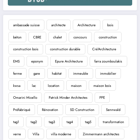
ambassade suisse
architecte
Architecture
bois
béton
CBRE
chalet
concours
construction
construction bois
construction durable
Cré'Architecture
EMS
eponym
Epure Architecture
farra zoumboulakis
ferme
gare
habitat
immeuble
immobilier
kwsa
lac
location
maison
maison bois
Omarini Micello
Patrick Minder Architectes
PPE
Préfabriqué
Rénovation
SD Construction
Sennwald
tag1
tag2
tag3
tag4
tag5
transformation
verre
Villa
villa moderne
Zimmermann architectes