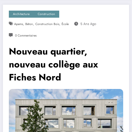
Architecture
Construction
,
,
,
Apems
Béton
Construction Bois
École
5 Ans Ago
0 Commentaires
Nouveau quartier,
nouveau collège aux
Fiches Nord