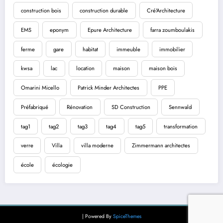
construction bois
construction durable
Cré'Architecture
EMS
eponym
Epure Architecture
farra zoumboulakis
ferme
gare
habitat
immeuble
immobilier
kwsa
lac
location
maison
maison bois
Omarini Micello
Patrick Minder Architectes
PPE
Préfabriqué
Rénovation
SD Construction
Sennwald
tag1
tag2
tag3
tag4
tag5
transformation
verre
Villa
villa moderne
Zimmermann architectes
école
écologie
| Powered By
SpiceThemes