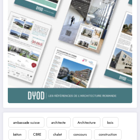
ambassade suisse
architecte
Architecture
bois
béton
CBRE
chalet
concours
construction