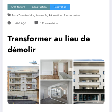
Architecture
Construction
Rénovation
,
,
,
Farra Zoumboulakis
Immeuble
Rénovation
Transformation
5 Ans Ago
0 Commentaires
Transformer au lieu de
démolir