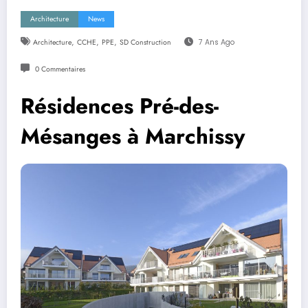
Architecture
News
,
,
,
Architecture
CCHE
PPE
SD Construction
7 Ans Ago
0 Commentaires
Résidences Pré-des-
Mésanges à Marchissy