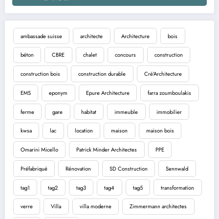
ambassade suisse
architecte
Architecture
bois
béton
CBRE
chalet
concours
construction
construction bois
construction durable
Cré'Architecture
EMS
eponym
Epure Architecture
farra zoumboulakis
ferme
gare
habitat
immeuble
immobilier
kwsa
lac
location
maison
maison bois
Omarini Micello
Patrick Minder Architectes
PPE
Préfabriqué
Rénovation
SD Construction
Sennwald
tag1
tag2
tag3
tag4
tag5
transformation
verre
Villa
villa moderne
Zimmermann architectes