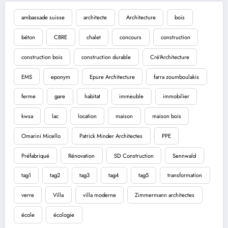
ambassade suisse
architecte
Architecture
bois
béton
CBRE
chalet
concours
construction
construction bois
construction durable
Cré'Architecture
EMS
eponym
Epure Architecture
farra zoumboulakis
ferme
gare
habitat
immeuble
immobilier
kwsa
lac
location
maison
maison bois
Omarini Micello
Patrick Minder Architectes
PPE
Préfabriqué
Rénovation
SD Construction
Sennwald
tag1
tag2
tag3
tag4
tag5
transformation
verre
Villa
villa moderne
Zimmermann architectes
école
écologie